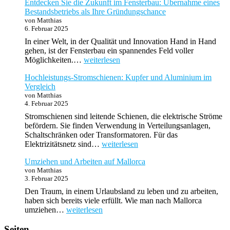
Entdecken Sie die Zukunft im Fensterbau: Übernahme eines
stilvoll
Bestandsbetriebs als Ihre Gründungschance
–
von Matthias
Flaschenversand
6. Februar 2025
mit
System
In einer Welt, in der Qualität und Innovation Hand in Hand
gehen, ist der Fensterbau ein spannendes Feld voller
Entdecken
Möglichkeiten.…
weiterlesen
Sie
Hochleistungs-Stromschienen: Kupfer und Aluminium im
die
Vergleich
Zukunft
von Matthias
im
4. Februar 2025
Fensterbau:
Übernahme
Stromschienen sind leitende Schienen, die elektrische Ströme
eines
befördern. Sie finden Verwendung in Verteilungsanlagen,
Bestandsbetriebs
Schaltschränken oder Transformatoren. Für das
als
Hochleistungs-
Elektrizitätsnetz sind…
weiterlesen
Ihre
Stromschienen:
Gründungschance
Umziehen und Arbeiten auf Mallorca
Kupfer
von Matthias
und
3. Februar 2025
Aluminium
im
Den Traum, in einem Urlaubsland zu leben und zu arbeiten,
Vergleich
haben sich bereits viele erfüllt. Wie man nach Mallorca
Umziehen
umziehen…
weiterlesen
und
Arbeiten
Seiten