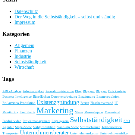
auf
Mallorca
Datenschutz
Der Weg in die Selbstständigkeit – selbst und ständig
Impressum
Kategorien
Allgemein
Finanzen
Industrie
Selbstständigkeit
Wirtschaft
Tags
ABC-Analyse
Arbeitslosigkeit
Auszahlungstermine
Blog
Bloggen
Blogger
Brückentage
Business-Intelligence
Büroflächen
Datenverarbeitung
Einzäunung
Eisenproduktion
Existenzgründung
Erklärvideo Produktion
Ferien
Flaschenversand
IT
Marketing
Monitoring
Kreditkarte
Messe
Messeakquise
Messestand
Selbstständigkeit
Produktvideo
Projektmanagement
Regalsystem
SEO
Agentur
Stage-Show
Stahlproduktion
Stand-Up Show
Stromschienen
Telefonservice
Unternehmensberater
Transporter
Unternehmenskultur
Unternehmensrisiko