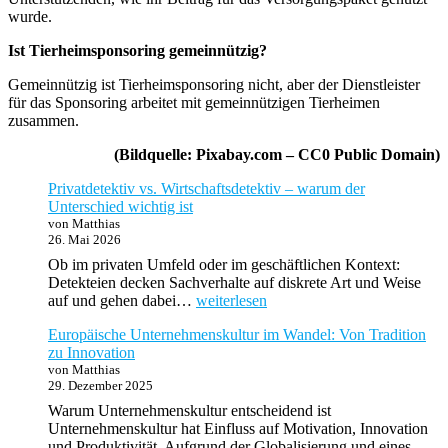
wurde.
Ist Tierheimsponsoring gemeinnützig?
Gemeinnützig ist Tierheimsponsoring nicht, aber der Dienstleister
für das Sponsoring arbeitet mit gemeinnützigen Tierheimen
zusammen.
(Bildquelle: Pixabay.com – CC0 Public Domain)
Privatdetektiv vs. Wirtschaftsdetektiv – warum der
Unterschied wichtig ist
von Matthias
26. Mai 2026
Ob im privaten Umfeld oder im geschäftlichen Kontext:
Detekteien decken Sachverhalte auf diskrete Art und Weise
Privatdetektiv
auf und gehen dabei…
weiterlesen
vs.
Europäische Unternehmenskultur im Wandel: Von Tradition
Wirtschaftsdetektiv
zu Innovation
–
von Matthias
warum
29. Dezember 2025
der
Unterschied
Warum Unternehmenskultur entscheidend ist
wichtig
Unternehmenskultur hat Einfluss auf Motivation, Innovation
ist
und Produktivität. Aufgrund der Globalisierung und eines