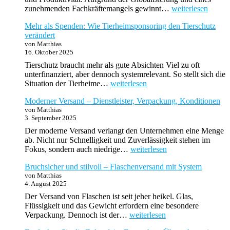
Europäische
zunehmenden Fachkräftemangels gewinnt…
weiterlesen
Unternehmenskult
Mehr als Spenden: Wie Tierheimsponsoring den Tierschutz
im
verändert
Wandel:
von Matthias
Von
16. Oktober 2025
Tradition
zu
Tierschutz braucht mehr als gute Absichten Viel zu oft
Innovation
unterfinanziert, aber dennoch systemrelevant. So stellt sich die
Mehr
Situation der Tierheime…
weiterlesen
als
Moderner Versand – Dienstleister, Verpackung, Konditionen
Spenden:
von Matthias
Wie
3. September 2025
Tierheimsponsoring
den
Der moderne Versand verlangt den Unternehmen eine Menge
Tierschutz
ab. Nicht nur Schnelligkeit und Zuverlässigkeit stehen im
verändert
Moderner
Fokus, sondern auch niedrige…
weiterlesen
Versand
Bruchsicher und stilvoll – Flaschenversand mit System
–
von Matthias
Dienstleister,
4. August 2025
Verpackung,
Konditionen
Der Versand von Flaschen ist seit jeher heikel. Glas,
Flüssigkeit und das Gewicht erfordern eine besondere
Bruchsicher
Verpackung. Dennoch ist der…
weiterlesen
und