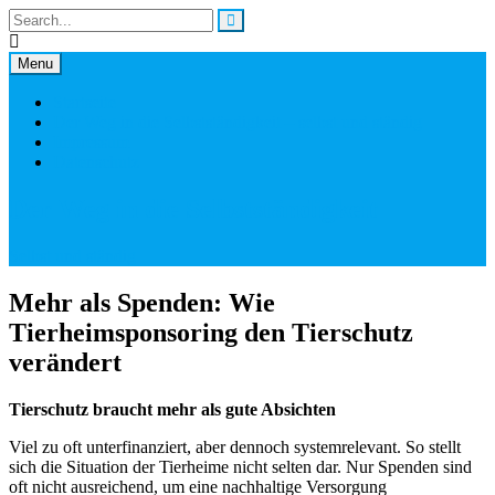
Skip
to
content
Menu
Startseite
Der Weg in die Selbstständigkeit – selbst und ständig
Impressum
Datenschutz
Der Weg in die Selbstständigkeit
Selbst und ständig
Mehr als Spenden: Wie
Tierheimsponsoring den Tierschutz
verändert
Tierschutz braucht mehr als gute Absichten
Viel zu oft unterfinanziert, aber dennoch systemrelevant. So stellt
sich die Situation der Tierheime nicht selten dar. Nur Spenden sind
oft nicht ausreichend, um eine nachhaltige Versorgung