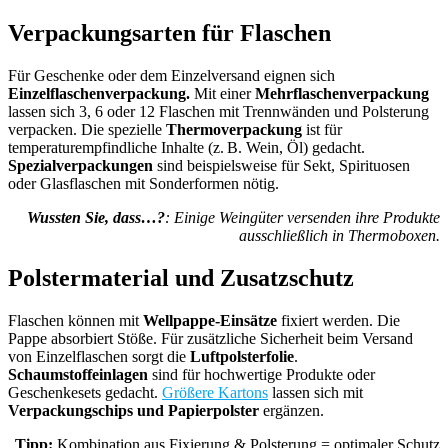
Verpackungsarten für Flaschen
Für Geschenke oder dem Einzelversand eignen sich
Einzelflaschenverpackung.
Mit einer
Mehrflaschenverpackung
lassen sich 3, 6 oder 12 Flaschen mit Trennwänden und Polsterung
verpacken. Die spezielle
Thermoverpackung
ist für
temperaturempfindliche Inhalte (z. B. Wein, Öl) gedacht.
Spezialverpackungen
sind beispielsweise für Sekt, Spirituosen
oder Glasflaschen mit Sonderformen nötig.
Wussten Sie, dass…?
: Einige Weingüter versenden ihre Produkte
ausschließlich in Thermoboxen.
Polstermaterial und Zusatzschutz
Flaschen können mit
Wellpappe-Einsätze
fixiert werden. Die
Pappe absorbiert Stöße. Für zusätzliche Sicherheit beim Versand
von Einzelflaschen sorgt die
Luftpolsterfolie
.
Schaumstoffeinlagen
sind für hochwertige Produkte oder
Geschenkesets gedacht.
Größere Kartons
lassen sich mit
Verpackungschips und Papierpolster
ergänzen.
Tipp:
Kombination aus Fixierung & Polsterung = optimaler Schutz