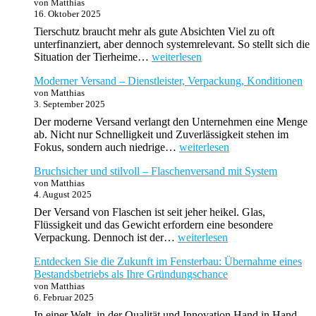
von Matthias
Von
16. Oktober 2025
Tradition
zu
Tierschutz braucht mehr als gute Absichten Viel zu oft
Innovation
unterfinanziert, aber dennoch systemrelevant. So stellt sich die
Mehr
Situation der Tierheime…
weiterlesen
als
Moderner Versand – Dienstleister, Verpackung, Konditionen
Spenden:
von Matthias
Wie
3. September 2025
Tierheimsponsoring
den
Der moderne Versand verlangt den Unternehmen eine Menge
Tierschutz
ab. Nicht nur Schnelligkeit und Zuverlässigkeit stehen im
verändert
Moderner
Fokus, sondern auch niedrige…
weiterlesen
Versand
Bruchsicher und stilvoll – Flaschenversand mit System
–
von Matthias
Dienstleister,
4. August 2025
Verpackung,
Konditionen
Der Versand von Flaschen ist seit jeher heikel. Glas,
Flüssigkeit und das Gewicht erfordern eine besondere
Bruchsicher
Verpackung. Dennoch ist der…
weiterlesen
und
Entdecken Sie die Zukunft im Fensterbau: Übernahme eines
stilvoll
Bestandsbetriebs als Ihre Gründungschance
–
von Matthias
Flaschenversand
6. Februar 2025
mit
System
In einer Welt, in der Qualität und Innovation Hand in Hand