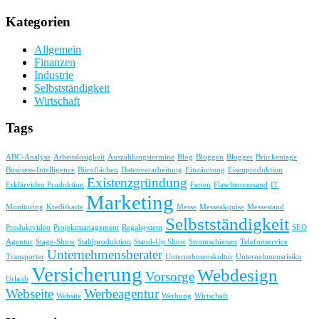
Kategorien
Allgemein
Finanzen
Industrie
Selbstständigkeit
Wirtschaft
Tags
ABC-Analyse
Arbeitslosigkeit
Auszahlungstermine
Blog
Bloggen
Blogger
Brückentage
Business-Intelligence
Büroflächen
Datenverarbeitung
Einzäunung
Eisenproduktion
Existenzgründung
Erklärvideo Produktion
Ferien
Flaschenversand
IT
Marketing
Monitoring
Kreditkarte
Messe
Messeakquise
Messestand
Selbstständigkeit
Produktvideo
Projektmanagement
Regalsystem
SEO
Agentur
Stage-Show
Stahlproduktion
Stand-Up Show
Stromschienen
Telefonservice
Unternehmensberater
Transporter
Unternehmenskultur
Unternehmensrisiko
Versicherung
Webdesign
Vorsorge
Urlaub
Webseite
Werbeagentur
Website
Werbung
Wirtschaft