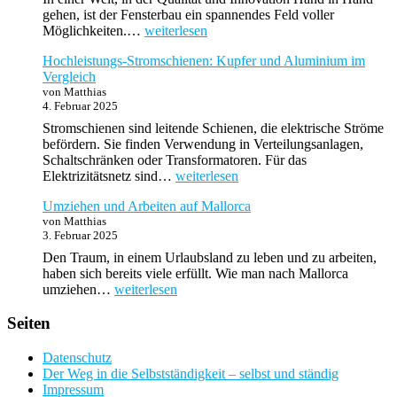
gehen, ist der Fensterbau ein spannendes Feld voller
Entdecken
Möglichkeiten.…
weiterlesen
Sie
Hochleistungs-Stromschienen: Kupfer und Aluminium im
die
Vergleich
Zukunft
von Matthias
im
4. Februar 2025
Fensterbau:
Übernahme
Stromschienen sind leitende Schienen, die elektrische Ströme
eines
befördern. Sie finden Verwendung in Verteilungsanlagen,
Bestandsbetriebs
Schaltschränken oder Transformatoren. Für das
als
Hochleistungs-
Elektrizitätsnetz sind…
weiterlesen
Ihre
Stromschienen:
Gründungschance
Umziehen und Arbeiten auf Mallorca
Kupfer
von Matthias
und
3. Februar 2025
Aluminium
im
Den Traum, in einem Urlaubsland zu leben und zu arbeiten,
Vergleich
haben sich bereits viele erfüllt. Wie man nach Mallorca
Umziehen
umziehen…
weiterlesen
und
Arbeiten
Seiten
auf
Mallorca
Datenschutz
Der Weg in die Selbstständigkeit – selbst und ständig
Impressum