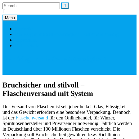
Skip
to
content
Menu
Startseite
Der Weg in die Selbstständigkeit – selbst und ständig
Impressum
Datenschutz
Der Weg in die Selbstständigkeit
Selbst und ständig
Bruchsicher und stilvoll –
Flaschenversand mit System
Der Versand von Flaschen ist seit jeher heikel. Glas, Flüssigkeit
und das Gewicht erfordern eine besondere Verpackung. Dennoch
ist der
Flaschenversand
für den Onlinehandel, für Winzer,
Spirituosenhersteller und Privatsender notwendig. Jährlich werden
in Deutschland über 100 Millionen Flaschen verschickt. Die
Verpackung soll Bruchsicherheit gewähren bzw. Richtlinien