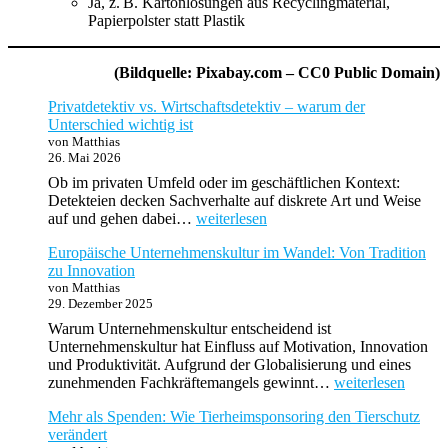
Ja, z. B. Kartonlösungen aus Recyclingmaterial,
Papierpolster statt Plastik
(Bildquelle: Pixabay.com – CC0 Public Domain)
Privatdetektiv vs. Wirtschaftsdetektiv – warum der
Unterschied wichtig ist
von Matthias
26. Mai 2026
Ob im privaten Umfeld oder im geschäftlichen Kontext:
Detekteien decken Sachverhalte auf diskrete Art und Weise
Privatdetektiv
auf und gehen dabei…
weiterlesen
vs.
Europäische Unternehmenskultur im Wandel: Von Tradition
Wirtschaftsdetektiv
zu Innovation
–
von Matthias
warum
29. Dezember 2025
der
Unterschied
Warum Unternehmenskultur entscheidend ist
wichtig
Unternehmenskultur hat Einfluss auf Motivation, Innovation
ist
und Produktivität. Aufgrund der Globalisierung und eines
Europäische
zunehmenden Fachkräftemangels gewinnt…
weiterlesen
Unternehmenskult
Mehr als Spenden: Wie Tierheimsponsoring den Tierschutz
im
verändert
Wandel: