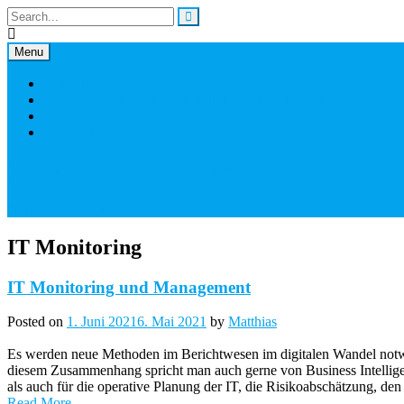
Skip
to
content
Menu
Startseite
Der Weg in die Selbstständigkeit – selbst und ständig
Impressum
Datenschutz
Der Weg in die Selbstständigkeit
Selbst und ständig
IT Monitoring
IT Monitoring und Management
Posted on
1. Juni 2021
6. Mai 2021
by
Matthias
Es werden neue Methoden im Berichtwesen im digitalen Wandel notwe
diesem Zusammenhang spricht man auch gerne von Business Intelligence
als auch für die operative Planung der IT, die Risikoabschätzung, den
Read More