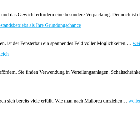
keit und das Gewicht erfordern eine besondere Verpackung. Dennoch ist
standsbetriebs als Ihre Gründungschance
Ent
hen, ist der Fensterbau ein spannendes Feld voller Möglichkeiten.…
wei
Sie
leich
die
Zuk
im
Fen
befördern. Sie finden Verwendung in Verteilungsanlagen, Schaltschränk
Üb
ein
Bes
als
Ihr
Umzi
ben sich bereits viele erfüllt. Wie man nach Mallorca umziehen…
weite
Grü
und
Arbei
auf
Mallo