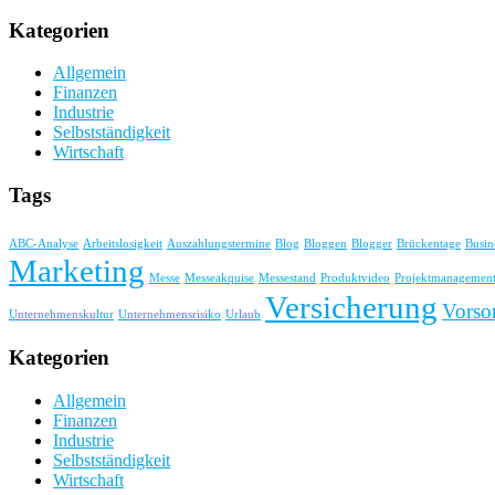
Kategorien
Allgemein
Finanzen
Industrie
Selbstständigkeit
Wirtschaft
Tags
ABC-Analyse
Arbeitslosigkeit
Auszahlungstermine
Blog
Bloggen
Blogger
Brückentage
Busin
Marketing
Messe
Messeakquise
Messestand
Produktvideo
Projektmanagemen
Versicherung
Vorso
Unternehmenskultur
Unternehmensrisiko
Urlaub
Kategorien
Allgemein
Finanzen
Industrie
Selbstständigkeit
Wirtschaft