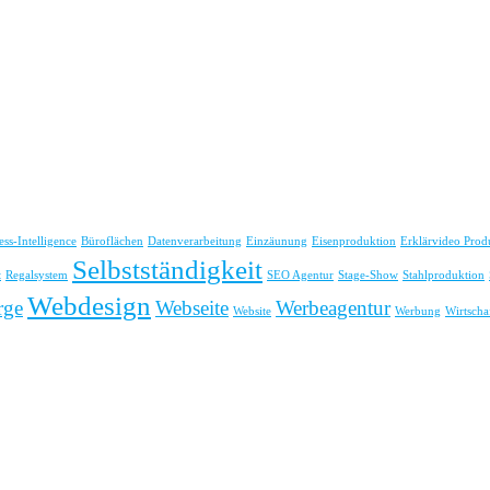
ess-Intelligence
Büroflächen
Datenverarbeitung
Einzäunung
Eisenproduktion
Erklärvideo Prod
Selbstständigkeit
t
Regalsystem
SEO Agentur
Stage-Show
Stahlproduktion
Webdesign
rge
Webseite
Werbeagentur
Website
Werbung
Wirtscha