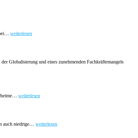
Privatdetektiv
abei…
weiterlesen
vs.
Wirtschaftsdetektiv
–
warum
der
nd der Globalisierung und eines zunehmenden Fachkräftemangels
Unterschied
wichtig
ist
Mehr
Tierheime…
weiterlesen
als
Spenden:
Wie
Tierheimsponsoring
den
Moderner
ern auch niedrige…
weiterlesen
Tierschutz
Versand
verändert
–