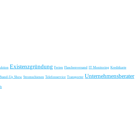
Existenzgründung
uktion
Ferien
Flaschenversand
IT Monitoring
Kreditkarte
Unternehmensberater
Stand-Up Show
Stromschienen
Telefonservice
Transporter
ft