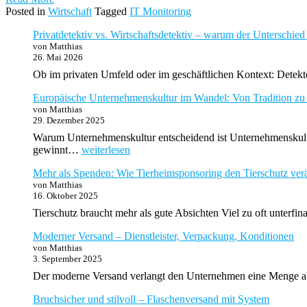
Posted in
Wirtschaft
Tagged
IT Monitoring
Privatdetektiv vs. Wirtschaftsdetektiv – warum der Unterschied 
von Matthias
26. Mai 2026
Ob im privaten Umfeld oder im geschäftlichen Kontext: Detek
Europäische Unternehmenskultur im Wandel: Von Tradition zu
von Matthias
29. Dezember 2025
Warum Unternehmenskultur entscheidend ist Unternehmenskultu
Europäische
gewinnt…
weiterlesen
Unternehmenskultur
Mehr als Spenden: Wie Tierheimsponsoring den Tierschutz ver
im
von Matthias
Wandel:
16. Oktober 2025
Von
Tradition
Tierschutz braucht mehr als gute Absichten Viel zu oft unterfin
zu
Innovation
Moderner Versand – Dienstleister, Verpackung, Konditionen
von Matthias
3. September 2025
Der moderne Versand verlangt den Unternehmen eine Menge ab.
Bruchsicher und stilvoll – Flaschenversand mit System