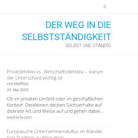
DER WEG IN DIE
SELBSTSTÄNDIGKEIT
SELBST UND STÄNDIG
Privatdetektiv vs. Wirtschaftsdetektiv – warum
der Unterschied wichtig ist
von Matthias
26. Mai 2026
Ob im privaten Umfeld oder im geschäftlichen
Kontext: Detekteien decken Sachverhalte auf
Privatdetektiv
diskrete Art und Weise auf und gehen dabei…
vs.
weiterlesen
Wirtschaftsdete
–
Europäische Unternehmenskultur im Wandel:
warum
Von Tradition zu Innovation