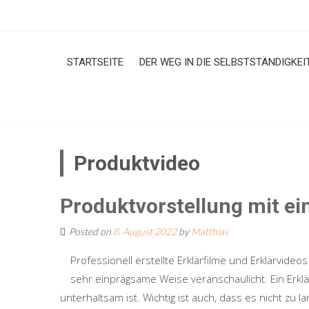
Skip
to
content
STARTSEITE
DER WEG IN DIE SELBSTSTÄNDIGKEI
Produktvideo
Produktvorstellung mit ei
Posted on
8. August 2022
by
Matthias
Professionell erstellte Erklärfilme und Erklärvide
sehr einprägsame Weise veranschaulicht. Ein Erklär
unterhaltsam ist. Wichtig ist auch, dass es nicht zu l