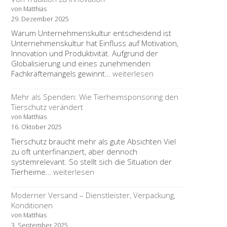
der
von Matthias
Unterschied
29. Dezember 2025
wichtig
Warum Unternehmenskultur entscheidend ist
ist
Unternehmenskultur hat Einfluss auf Motivation,
Innovation und Produktivität. Aufgrund der
Globalisierung und eines zunehmenden
Europäische
Fachkräftemangels gewinnt…
weiterlesen
Unternehmenskultur
im
Mehr als Spenden: Wie Tierheimsponsoring den
Wandel:
Tierschutz verändert
Von
von Matthias
Tradition
16. Oktober 2025
zu
Tierschutz braucht mehr als gute Absichten Viel
Innovation
zu oft unterfinanziert, aber dennoch
systemrelevant. So stellt sich die Situation der
Mehr
Tierheime…
weiterlesen
als
Spenden:
Moderner Versand – Dienstleister, Verpackung,
Wie
Konditionen
Tierheimsponsoring
von Matthias
den
3. September 2025