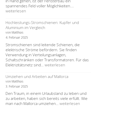
in Hand gehen, ist der Fensterbau ein
Entdecken
spannendes Feld voller Möglichkeiten.…
Sie
weiterlesen
die
Zukunft
Hochleistungs-Stromschienen: Kupfer und
im
Aluminium im Vergleich
Fensterbau:
von Matthias
Übernahme
4. Februar 2025
eines
Stromschienen sind leitende Schienen, die
Bestandsbetriebs
elektrische Ströme befördern. Sie finden
als
Verwendung in Verteilungsanlagen,
Ihre
Schaltschränken oder Transformatoren. Für das
Gründungschance
Hochleistungs-
Elektrizitätsnetz sind…
weiterlesen
Stromschienen:
Kupfer
Umziehen und Arbeiten auf Mallorca
und
von Matthias
Aluminium
3. Februar 2025
im
Den Traum, in einem Urlaubsland zu leben und
Vergleich
zu arbeiten, haben sich bereits viele erfüllt. Wie
Umziehen
man nach Mallorca umziehen…
weiterlesen
und