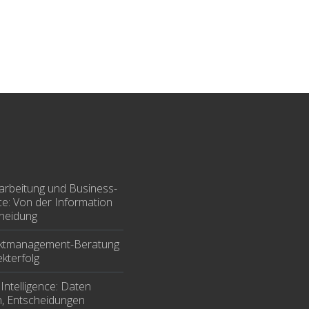
arbeitung und Business-
nce: Von der Information
cheidung
ektmanagement-Beratung
kterfolg
Intelligence: Daten
n, Entscheidungen