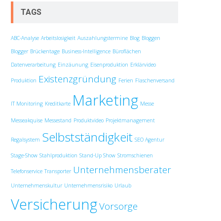
TAGS
ABC-Analyse
Arbeitslosigkeit
Auszahlungstermine
Blog
Bloggen
Blogger
Brückentage
Business-Intelligence
Büroflächen
Datenverarbeitung
Einzäunung
Eisenproduktion
Erklärvideo
Existenzgründung
Produktion
Ferien
Flaschenversand
Marketing
IT Monitoring
Kreditkarte
Messe
Messeakquise
Messestand
Produktvideo
Projektmanagement
Selbstständigkeit
Regalsystem
SEO Agentur
Stage-Show
Stahlproduktion
Stand-Up Show
Stromschienen
Unternehmensberater
Telefonservice
Transporter
Unternehmenskultur
Unternehmensrisiko
Urlaub
Versicherung
Vorsorge