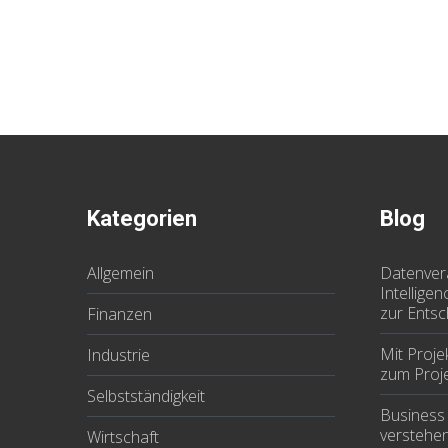
Kategorien
Blog
Allgemein
Datenver
Intellige
zur Ents
Finanzen
Mit Proj
Industrie
zum Proje
Selbstständigkeit
Business 
verstehe
Wirtschaft