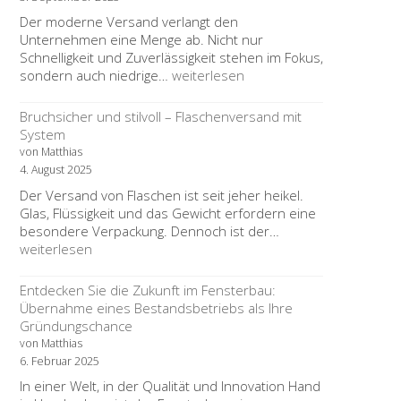
Tierschutz
Der moderne Versand verlangt den
verändert
Unternehmen eine Menge ab. Nicht nur
Schnelligkeit und Zuverlässigkeit stehen im Fokus,
Moderner
sondern auch niedrige…
weiterlesen
Versand
–
Bruchsicher und stilvoll – Flaschenversand mit
Dienstleister,
System
Verpackung,
von Matthias
Konditionen
4. August 2025
Der Versand von Flaschen ist seit jeher heikel.
Glas, Flüssigkeit und das Gewicht erfordern eine
Bruchsicher
besondere Verpackung. Dennoch ist der…
und
weiterlesen
stilvoll
–
Entdecken Sie die Zukunft im Fensterbau:
Flaschenversand
Übernahme eines Bestandsbetriebs als Ihre
mit
Gründungschance
System
von Matthias
6. Februar 2025
In einer Welt, in der Qualität und Innovation Hand