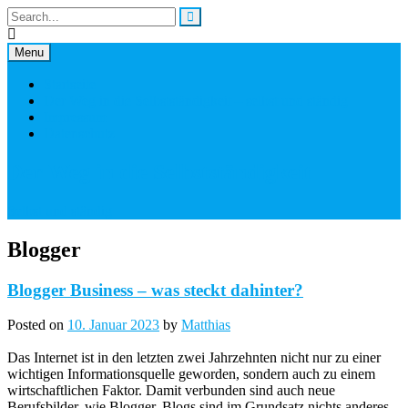
Skip
to
content
Menu
Startseite
Der Weg in die Selbstständigkeit – selbst und ständig
Impressum
Datenschutz
Der Weg in die Selbstständigkeit
Selbst und ständig
Blogger
Blogger Business – was steckt dahinter?
Posted on
10. Januar 2023
by
Matthias
Das Internet ist in den letzten zwei Jahrzehnten nicht nur zu einer
wichtigen Informationsquelle geworden, sondern auch zu einem
wirtschaftlichen Faktor. Damit verbunden sind auch neue
Berufsbilder, wie Blogger. Blogs sind im Grundsatz nichts anderes