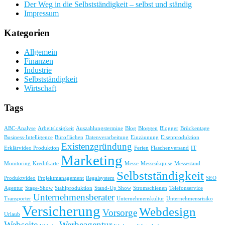
Der Weg in die Selbstständigkeit – selbst und ständig
Impressum
Kategorien
Allgemein
Finanzen
Industrie
Selbstständigkeit
Wirtschaft
Tags
ABC-Analyse
Arbeitslosigkeit
Auszahlungstermine
Blog
Bloggen
Blogger
Brückentage
Business-Intelligence
Büroflächen
Datenverarbeitung
Einzäunung
Eisenproduktion
Existenzgründung
Erklärvideo Produktion
Ferien
Flaschenversand
IT
Marketing
Monitoring
Kreditkarte
Messe
Messeakquise
Messestand
Selbstständigkeit
Produktvideo
Projektmanagement
Regalsystem
SEO
Agentur
Stage-Show
Stahlproduktion
Stand-Up Show
Stromschienen
Telefonservice
Unternehmensberater
Transporter
Unternehmenskultur
Unternehmensrisiko
Versicherung
Webdesign
Vorsorge
Urlaub
Webseite
Werbeagentur