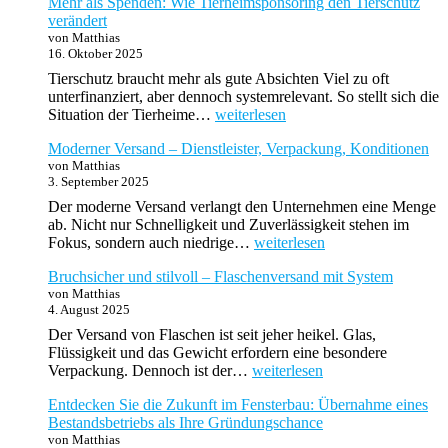
Mehr als Spenden: Wie Tierheimsponsoring den Tierschutz
im
verändert
Wandel:
von Matthias
Von
16. Oktober 2025
Tradition
zu
Tierschutz braucht mehr als gute Absichten Viel zu oft
Innovation
unterfinanziert, aber dennoch systemrelevant. So stellt sich die
Mehr
Situation der Tierheime…
weiterlesen
als
Moderner Versand – Dienstleister, Verpackung, Konditionen
Spenden:
von Matthias
Wie
3. September 2025
Tierheimsponsoring
den
Der moderne Versand verlangt den Unternehmen eine Menge
Tierschutz
ab. Nicht nur Schnelligkeit und Zuverlässigkeit stehen im
verändert
Moderner
Fokus, sondern auch niedrige…
weiterlesen
Versand
Bruchsicher und stilvoll – Flaschenversand mit System
–
von Matthias
Dienstleister,
4. August 2025
Verpackung,
Konditionen
Der Versand von Flaschen ist seit jeher heikel. Glas,
Flüssigkeit und das Gewicht erfordern eine besondere
Bruchsicher
Verpackung. Dennoch ist der…
weiterlesen
und
Entdecken Sie die Zukunft im Fensterbau: Übernahme eines
stilvoll
Bestandsbetriebs als Ihre Gründungschance
–
von Matthias
Flaschenversand