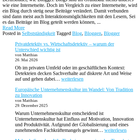
wie eine Internetseite. Doch im Vergleich zu einer Internetseite, wird
ein Blog durch stetig neue Beiträge verändert. Damit verbunden
sind dann meist auch Interaktionsmöglichkeiten mit den Lesern, Sei
es das Beiträge im Blog geteilt werden können, ...
Read More
Posted in
Selbstständigkeit
Tagged
Blog
,
Bloggen
,
Blogger
Privatdetektiv vs. Wirtschaftsdetektiv – warum der
Unterschied wichtig ist
von Matthias
26. Mai 2026
Ob im privaten Umfeld oder im geschäftlichen Kontext:
Detekteien decken Sachverhalte auf diskrete Art und Weise
Privatdetektiv
auf und gehen dabei…
weiterlesen
vs.
Europäische Unternehmenskultur im Wandel: Von Tradition
Wirtschaftsdetektiv
zu Innovation
–
von Matthias
warum
29. Dezember 2025
der
Unterschied
Warum Unternehmenskultur entscheidend ist
wichtig
Unternehmenskultur hat Einfluss auf Motivation, Innovation
ist
und Produktivität. Aufgrund der Globalisierung und eines
Europäische
zunehmenden Fachkräftemangels gewinnt…
weiterlesen
Unternehmenskult