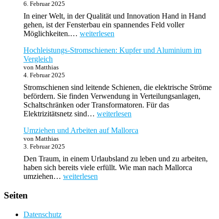
6. Februar 2025
mit
System
In einer Welt, in der Qualität und Innovation Hand in Hand
gehen, ist der Fensterbau ein spannendes Feld voller
Entdecken
Möglichkeiten.…
weiterlesen
Sie
Hochleistungs-Stromschienen: Kupfer und Aluminium im
die
Vergleich
Zukunft
von Matthias
im
4. Februar 2025
Fensterbau:
Übernahme
Stromschienen sind leitende Schienen, die elektrische Ströme
eines
befördern. Sie finden Verwendung in Verteilungsanlagen,
Bestandsbetriebs
Schaltschränken oder Transformatoren. Für das
als
Hochleistungs-
Elektrizitätsnetz sind…
weiterlesen
Ihre
Stromschienen:
Gründungschance
Umziehen und Arbeiten auf Mallorca
Kupfer
von Matthias
und
3. Februar 2025
Aluminium
im
Den Traum, in einem Urlaubsland zu leben und zu arbeiten,
Vergleich
haben sich bereits viele erfüllt. Wie man nach Mallorca
Umziehen
umziehen…
weiterlesen
und
Arbeiten
Seiten
auf
Mallorca
Datenschutz