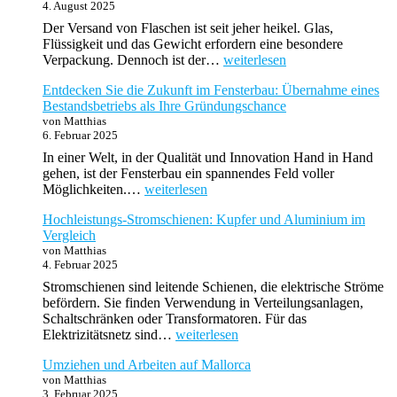
4. August 2025
Verpackung,
Konditionen
Der Versand von Flaschen ist seit jeher heikel. Glas,
Flüssigkeit und das Gewicht erfordern eine besondere
Bruchsicher
Verpackung. Dennoch ist der…
weiterlesen
und
Entdecken Sie die Zukunft im Fensterbau: Übernahme eines
stilvoll
Bestandsbetriebs als Ihre Gründungschance
–
von Matthias
Flaschenversand
6. Februar 2025
mit
System
In einer Welt, in der Qualität und Innovation Hand in Hand
gehen, ist der Fensterbau ein spannendes Feld voller
Entdecken
Möglichkeiten.…
weiterlesen
Sie
Hochleistungs-Stromschienen: Kupfer und Aluminium im
die
Vergleich
Zukunft
von Matthias
im
4. Februar 2025
Fensterbau:
Übernahme
Stromschienen sind leitende Schienen, die elektrische Ströme
eines
befördern. Sie finden Verwendung in Verteilungsanlagen,
Bestandsbetriebs
Schaltschränken oder Transformatoren. Für das
als
Hochleistungs-
Elektrizitätsnetz sind…
weiterlesen
Ihre
Stromschienen:
Gründungschance
Umziehen und Arbeiten auf Mallorca
Kupfer
von Matthias
und
3. Februar 2025