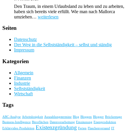
Aluminium
im
Den Traum, in einem Urlaubsland zu leben und zu arbeiten,
Vergleich
haben sich bereits viele erfüllt. Wie man nach Mallorca
Umziehen
umziehen…
weiterlesen
und
Arbeiten
Seiten
auf
Mallorca
Datenschutz
Der Weg in die Selbstständigkeit – selbst und ständig
Impressum
Kategorien
Allgemein
Finanzen
Industrie
Selbstständigkeit
Wirtschaft
Tags
ABC-Analyse
Arbeitslosigkeit
Auszahlungstermine
Blog
Bloggen
Blogger
Brückentage
Business-Intelligence
Büroflächen
Datenverarbeitung
Einzäunung
Eisenproduktion
Existenzgründung
Erklärvideo Produktion
Ferien
Flaschenversand
IT