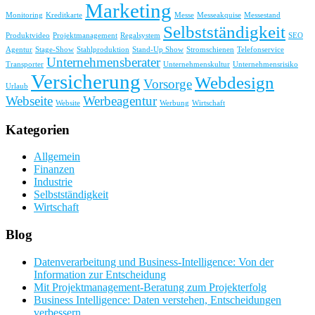
Marketing
Monitoring
Kreditkarte
Messe
Messeakquise
Messestand
Selbstständigkeit
Produktvideo
Projektmanagement
Regalsystem
SEO
Agentur
Stage-Show
Stahlproduktion
Stand-Up Show
Stromschienen
Telefonservice
Unternehmensberater
Transporter
Unternehmenskultur
Unternehmensrisiko
Versicherung
Webdesign
Vorsorge
Urlaub
Webseite
Werbeagentur
Website
Werbung
Wirtschaft
Kategorien
Allgemein
Finanzen
Industrie
Selbstständigkeit
Wirtschaft
Blog
Datenverarbeitung und Business-Intelligence: Von der
Information zur Entscheidung
Mit Projektmanagement-Beratung zum Projekterfolg
Business Intelligence: Daten verstehen, Entscheidungen
verbessern