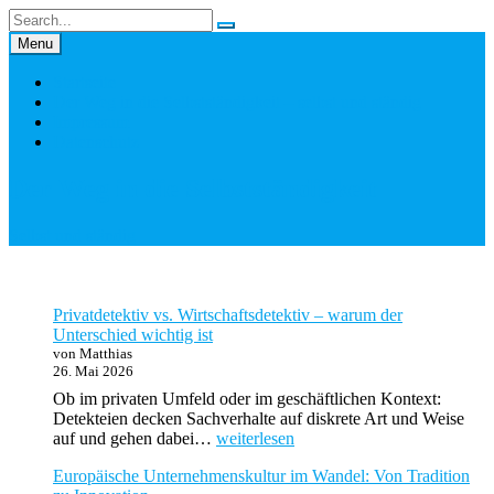
Skip
to
Menu
content
Startseite
Der Weg in die Selbstständigkeit – selbst und ständig
Impressum
Datenschutz
Der Weg in die Selbstständigkeit
Selbst und ständig
Privatdetektiv vs. Wirtschaftsdetektiv – warum der
Unterschied wichtig ist
von Matthias
26. Mai 2026
Ob im privaten Umfeld oder im geschäftlichen Kontext:
Detekteien decken Sachverhalte auf diskrete Art und Weise
Privatdetektiv
auf und gehen dabei…
weiterlesen
vs.
Europäische Unternehmenskultur im Wandel: Von Tradition
Wirtschaftsdetektiv