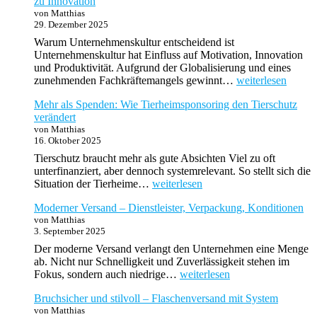
zu Innovation
–
von Matthias
warum
29. Dezember 2025
der
Unterschied
Warum Unternehmenskultur entscheidend ist
wichtig
Unternehmenskultur hat Einfluss auf Motivation, Innovation
ist
und Produktivität. Aufgrund der Globalisierung und eines
Europäische
zunehmenden Fachkräftemangels gewinnt…
weiterlesen
Unternehmenskult
Mehr als Spenden: Wie Tierheimsponsoring den Tierschutz
im
verändert
Wandel:
von Matthias
Von
16. Oktober 2025
Tradition
zu
Tierschutz braucht mehr als gute Absichten Viel zu oft
Innovation
unterfinanziert, aber dennoch systemrelevant. So stellt sich die
Mehr
Situation der Tierheime…
weiterlesen
als
Moderner Versand – Dienstleister, Verpackung, Konditionen
Spenden:
von Matthias
Wie
3. September 2025
Tierheimsponsoring
den
Der moderne Versand verlangt den Unternehmen eine Menge
Tierschutz
ab. Nicht nur Schnelligkeit und Zuverlässigkeit stehen im
verändert
Moderner
Fokus, sondern auch niedrige…
weiterlesen
Versand
Bruchsicher und stilvoll – Flaschenversand mit System
–
von Matthias
Dienstleister,