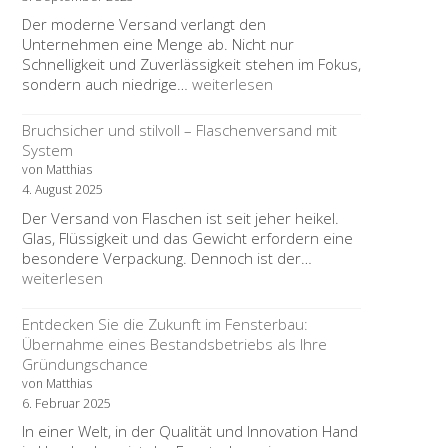
Tierschutz
Der moderne Versand verlangt den
verändert
Unternehmen eine Menge ab. Nicht nur
Schnelligkeit und Zuverlässigkeit stehen im Fokus,
Moderner
sondern auch niedrige…
weiterlesen
Versand
–
Bruchsicher und stilvoll – Flaschenversand mit
Dienstleister,
System
Verpackung,
von Matthias
Konditionen
4. August 2025
Der Versand von Flaschen ist seit jeher heikel.
Glas, Flüssigkeit und das Gewicht erfordern eine
Bruchsicher
besondere Verpackung. Dennoch ist der…
und
weiterlesen
stilvoll
–
Entdecken Sie die Zukunft im Fensterbau:
Flaschenversand
Übernahme eines Bestandsbetriebs als Ihre
mit
Gründungschance
System
von Matthias
6. Februar 2025
In einer Welt, in der Qualität und Innovation Hand