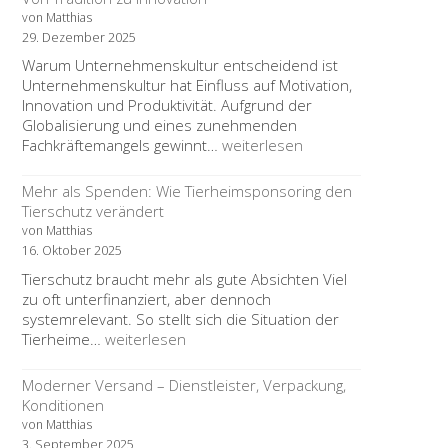
der
von Matthias
Unterschied
29. Dezember 2025
wichtig
Warum Unternehmenskultur entscheidend ist
ist
Unternehmenskultur hat Einfluss auf Motivation,
Innovation und Produktivität. Aufgrund der
Globalisierung und eines zunehmenden
Europäische
Fachkräftemangels gewinnt…
weiterlesen
Unternehmenskultur
im
Mehr als Spenden: Wie Tierheimsponsoring den
Wandel:
Tierschutz verändert
Von
von Matthias
Tradition
16. Oktober 2025
zu
Tierschutz braucht mehr als gute Absichten Viel
Innovation
zu oft unterfinanziert, aber dennoch
systemrelevant. So stellt sich die Situation der
Mehr
Tierheime…
weiterlesen
als
Spenden:
Moderner Versand – Dienstleister, Verpackung,
Wie
Konditionen
Tierheimsponsoring
von Matthias
den
3. September 2025