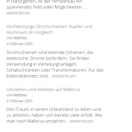
in Hand gehen, ist der Fensterbau ein
Entdecken
spannendes Feld voller Möglichkeiten.…
Sie
weiterlesen
die
Zukunft
Hochleistungs-Stromschienen: Kupfer und
im
Aluminium im Vergleich
Fensterbau:
von Matthias
Übernahme
4. Februar 2025
eines
Stromschienen sind leitende Schienen, die
Bestandsbetriebs
elektrische Ströme befördern. Sie finden
als
Verwendung in Verteilungsanlagen,
Ihre
Schaltschränken oder Transformatoren. Für das
Gründungschance
Hochleistungs-
Elektrizitätsnetz sind…
weiterlesen
Stromschienen:
Kupfer
Umziehen und Arbeiten auf Mallorca
und
von Matthias
Aluminium
3. Februar 2025
im
Den Traum, in einem Urlaubsland zu leben und
Vergleich
zu arbeiten, haben sich bereits viele erfüllt. Wie
Umziehen
man nach Mallorca umziehen…
weiterlesen
und