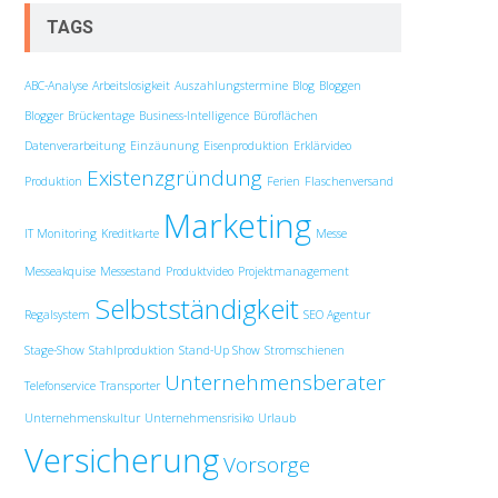
TAGS
ABC-Analyse
Arbeitslosigkeit
Auszahlungstermine
Blog
Bloggen
Blogger
Brückentage
Business-Intelligence
Büroflächen
Datenverarbeitung
Einzäunung
Eisenproduktion
Erklärvideo
Existenzgründung
Produktion
Ferien
Flaschenversand
Marketing
IT Monitoring
Kreditkarte
Messe
Messeakquise
Messestand
Produktvideo
Projektmanagement
Selbstständigkeit
Regalsystem
SEO Agentur
Stage-Show
Stahlproduktion
Stand-Up Show
Stromschienen
Unternehmensberater
Telefonservice
Transporter
Unternehmenskultur
Unternehmensrisiko
Urlaub
Versicherung
Vorsorge