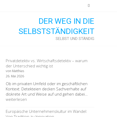
DER WEG IN DIE
SELBSTSTÄNDIGKEIT
SELBST UND STÄNDIG
Privatdetektiv vs. Wirtschaftsdetektiv – warum
der Unterschied wichtig ist
von Matthias
26. Mai 2026
Ob im privaten Umfeld oder im geschäftlichen
Kontext: Detekteien decken Sachverhalte auf
Privatdetektiv
diskrete Art und Weise auf und gehen dabei…
vs.
weiterlesen
Wirtschaftsdete
–
Europäische Unternehmenskultur im Wandel:
warum
Von Tradition zu Innovation