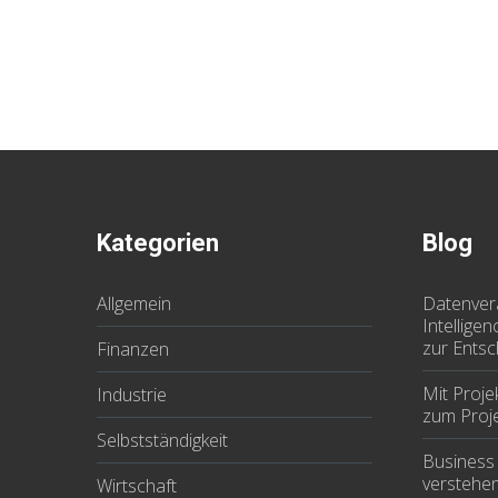
Kategorien
Blog
Allgemein
Datenver
Intellige
zur Ents
Finanzen
Mit Proj
Industrie
zum Proje
Selbstständigkeit
Business 
verstehe
Wirtschaft