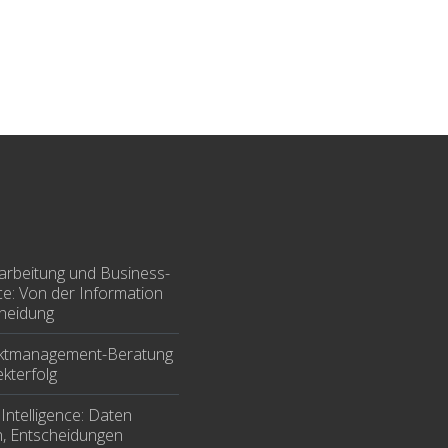
arbeitung und Business-
nce: Von der Information
cheidung
ektmanagement-Beratung
kterfolg
Intelligence: Daten
n, Entscheidungen