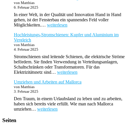
von Matthias
Flaschenversand
6. Februar 2025
mit
System
In einer Welt, in der Qualität und Innovation Hand in Hand
gehen, ist der Fensterbau ein spannendes Feld voller
Entdecken
Möglichkeiten.…
weiterlesen
Sie
Hochleistungs-Stromschienen: Kupfer und Aluminium im
die
Vergleich
Zukunft
von Matthias
im
4. Februar 2025
Fensterbau:
Übernahme
Stromschienen sind leitende Schienen, die elektrische Ströme
eines
befördern. Sie finden Verwendung in Verteilungsanlagen,
Bestandsbetriebs
Schaltschränken oder Transformatoren. Für das
als
Hochleistungs-
Elektrizitätsnetz sind…
weiterlesen
Ihre
Stromschienen:
Gründungschance
Umziehen und Arbeiten auf Mallorca
Kupfer
von Matthias
und
3. Februar 2025
Aluminium
im
Den Traum, in einem Urlaubsland zu leben und zu arbeiten,
Vergleich
haben sich bereits viele erfüllt. Wie man nach Mallorca
Umziehen
umziehen…
weiterlesen
und
Arbeiten
Seiten
auf