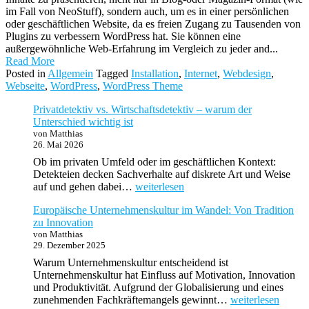
im Fall von NeoStuff), sondern auch, um es in einer persönlichen
oder geschäftlichen Website, da es freien Zugang zu Tausenden von
Plugins zu verbessern WordPress hat. Sie können eine
außergewöhnliche Web-Erfahrung im Vergleich zu jeder and...
Read More
Posted in
Allgemein
Tagged
Installation
,
Internet
,
Webdesign
,
Webseite
,
WordPress
,
WordPress Theme
Privatdetektiv vs. Wirtschaftsdetektiv – warum der
Unterschied wichtig ist
von Matthias
26. Mai 2026
Ob im privaten Umfeld oder im geschäftlichen Kontext:
Detekteien decken Sachverhalte auf diskrete Art und Weise
Privatdetektiv
auf und gehen dabei…
weiterlesen
vs.
Europäische Unternehmenskultur im Wandel: Von Tradition
Wirtschaftsdetektiv
zu Innovation
–
von Matthias
warum
29. Dezember 2025
der
Unterschied
Warum Unternehmenskultur entscheidend ist
wichtig
Unternehmenskultur hat Einfluss auf Motivation, Innovation
ist
und Produktivität. Aufgrund der Globalisierung und eines
Europäische
zunehmenden Fachkräftemangels gewinnt…
weiterlesen