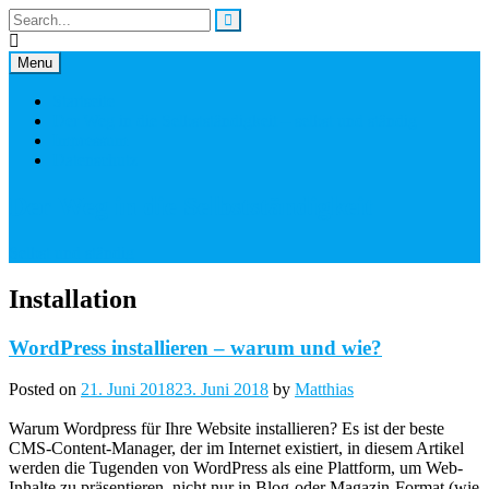
Skip
to
content
Menu
Startseite
Der Weg in die Selbstständigkeit – selbst und ständig
Impressum
Datenschutz
Der Weg in die Selbstständigkeit
Selbst und ständig
Installation
WordPress installieren – warum und wie?
Posted on
21. Juni 2018
23. Juni 2018
by
Matthias
Warum Wordpress für Ihre Website installieren? Es ist der beste
CMS-Content-Manager, der im Internet existiert, in diesem Artikel
werden die Tugenden von WordPress als eine Plattform, um Web-
Inhalte zu präsentieren, nicht nur in Blog-oder Magazin-Format (wie