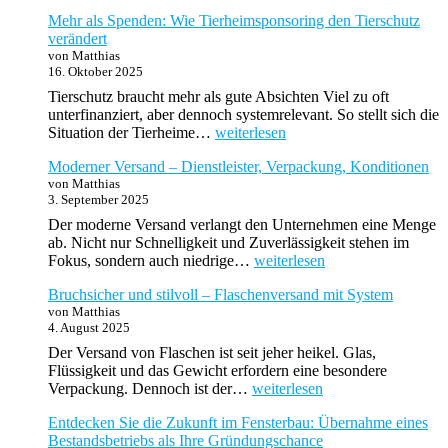
Unternehmenskult
Mehr als Spenden: Wie Tierheimsponsoring den Tierschutz
im
verändert
Wandel:
von Matthias
Von
16. Oktober 2025
Tradition
zu
Tierschutz braucht mehr als gute Absichten Viel zu oft
Innovation
unterfinanziert, aber dennoch systemrelevant. So stellt sich die
Mehr
Situation der Tierheime…
weiterlesen
als
Moderner Versand – Dienstleister, Verpackung, Konditionen
Spenden:
von Matthias
Wie
3. September 2025
Tierheimsponsoring
den
Der moderne Versand verlangt den Unternehmen eine Menge
Tierschutz
ab. Nicht nur Schnelligkeit und Zuverlässigkeit stehen im
verändert
Moderner
Fokus, sondern auch niedrige…
weiterlesen
Versand
Bruchsicher und stilvoll – Flaschenversand mit System
–
von Matthias
Dienstleister,
4. August 2025
Verpackung,
Konditionen
Der Versand von Flaschen ist seit jeher heikel. Glas,
Flüssigkeit und das Gewicht erfordern eine besondere
Bruchsicher
Verpackung. Dennoch ist der…
weiterlesen
und
Entdecken Sie die Zukunft im Fensterbau: Übernahme eines
stilvoll
Bestandsbetriebs als Ihre Gründungschance
–