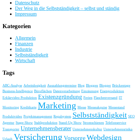
Mallorca
Datenschutz
Der Weg in die Selbstständigkeit – selbst und ständig
Impressum
Kategorien
Allgemein
Finanzen
Industrie
Selbstständigkeit
Wirtschaft
Tags
ABC-Analyse
Arbeitslosigkeit
Auszahlungstermine
Blog
Bloggen
Blogger
Brückentage
Business-Intelligence
Büroflächen
Datenverarbeitung
Einzäunung
Eisenproduktion
Existenzgründung
Erklärvideo Produktion
Ferien
Flaschenversand
IT
Marketing
Monitoring
Kreditkarte
Messe
Messeakquise
Messestand
Selbstständigkeit
Produktvideo
Projektmanagement
Regalsystem
SEO
Agentur
Stage-Show
Stahlproduktion
Stand-Up Show
Stromschienen
Telefonservice
Unternehmensberater
Transporter
Unternehmenskultur
Unternehmensrisiko
Versicherung
Webdesign
Vorsorge
Urlaub